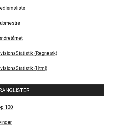
edlemsliste
lubmestre
andretårnet
ivisionsStatistik (Regneark)
visionsStatistik (Html)
RANGLISTER
op 100
vinder