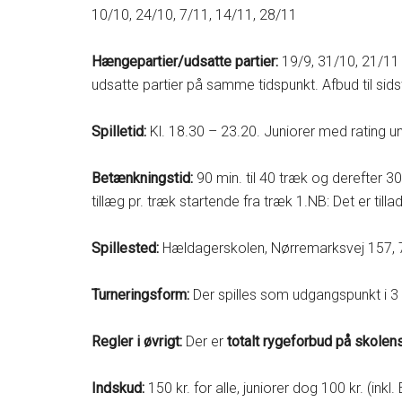
10/10, 24/10, 7/11, 14/11, 28/11
Hængepartier/udsatte partier:
19/9, 31/10, 21/11
udsatte partier på samme tidspunkt. Afbud til si
Spilletid:
Kl. 18.30 – 23.20. Juniorer med rating 
Betænkningstid:
90 min. til 40 træk og derefter 30
tillæg pr. træk startende fra træk 1.NB: Det er till
Spillested:
Hældagerskolen, Nørremarksvej 157, 7
Turneringsform:
Der spilles som udgangspunkt i 3 
Regler i øvrigt:
Der er
totalt rygeforbud på skolen
Indskud:
150 kr. for alle, juniorer dog 100 kr. (inkl.