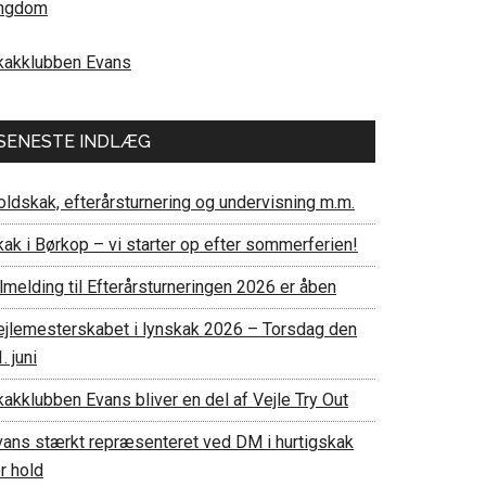
ngdom
kakklubben Evans
SENESTE INDLÆG
oldskak, efterårsturnering og undervisning m.m.
kak i Børkop – vi starter op efter sommerferien!
lmelding til Efterårsturneringen 2026 er åben
ejlemesterskabet i lynskak 2026 – Torsdag den
. juni
akklubben Evans bliver en del af Vejle Try Out
vans stærkt repræsenteret ved DM i hurtigskak
r hold