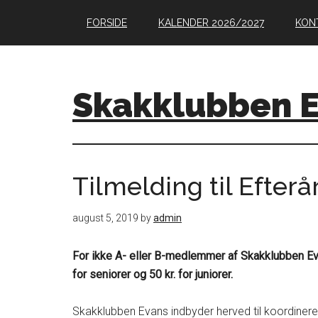
Skip
Skip
Skip
FORSIDE
KALENDER 2026/2027
KON
to
to
to
main
primary
footer
content
sidebar
Skakklubben 
Tilmelding til Efter
august 5, 2019
by
admin
For ikke A- eller B-medlemmer af Skakklubben Evan
for seniorer og 50 kr. for juniorer.
Skakklubben Evans indbyder herved til koordineret