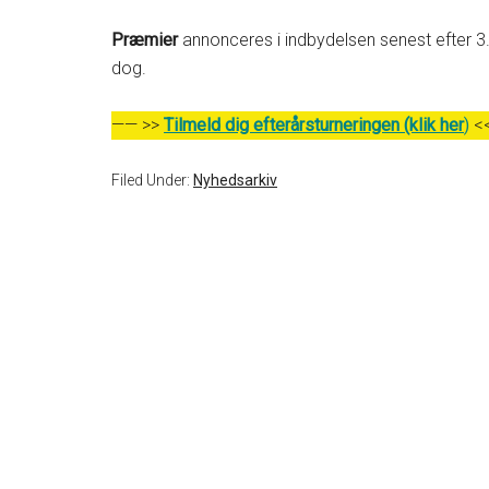
Præmier
annonceres i indbydelsen senest efter 3
dog.
—— >>
Tilmeld dig efterårsturneringen (klik her
)
<<
Filed Under:
Nyhedsarkiv