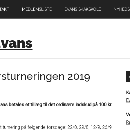
TAKT
MEDLEMSLISTE
EVANS SKAKSKOLE
NYHEDS
Evans
årsturneringen 2019
K
E
s betales et tillæg til det ordinære indskud på 100 kr.
V
R
 turnering på følgende torsdage: 22/8, 29/8, 12/9, 26/9,