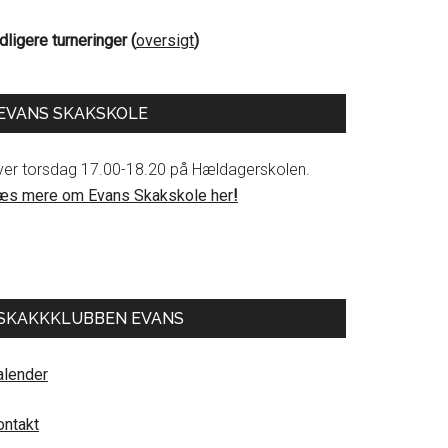
dligere turneringer (
oversigt
)
EVANS SKAKSKOLE
ver torsdag 17.00-18.20 på Hældagerskolen.
æs mere om Evans Skakskole her
!
SKAKKKLUBBEN EVANS
alender
ontakt