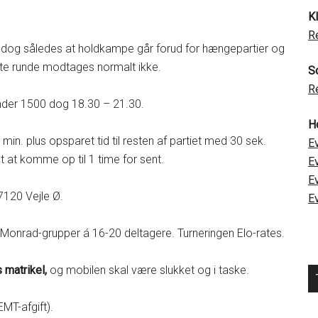
K
R
 dog således at holdkampe går forud for hængepartier og
dste runde modtages normalt ikke.
S
R
under 1500 dog 18.30 – 21.30.
H
 min. plus opsparet tid til resten af partiet med 30 sek.
E
adt at komme op til 1 time for sent.
E
E
120 Vejle Ø.
E
Monrad-grupper á 16-20 deltagere. Turneringen Elo-rates.
s matrikel,
og mobilen skal være slukket og i taske.
 EMT-afgift).