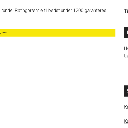
. runde. Ratingpræmie til bedst under 1200 garanteres
Ti
 —-
H
L
K
K