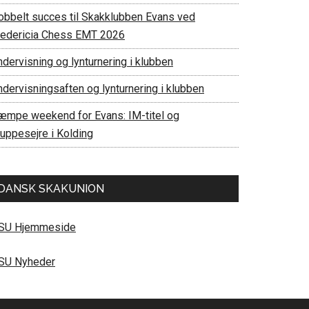
obbelt succes til Skakklubben Evans ved
redericia Chess EMT 2026
dervisning og lynturnering i klubben
ndervisningsaften og lynturnering i klubben
æmpe weekend for Evans: IM-titel og
ruppesejre i Kolding
DANSK SKAKUNION
SU Hjemmeside
SU Nyheder