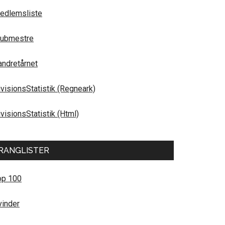
edlemsliste
lubmestre
andretårnet
ivisionsStatistik (Regneark)
visionsStatistik (Html)
RANGLISTER
op 100
vinder