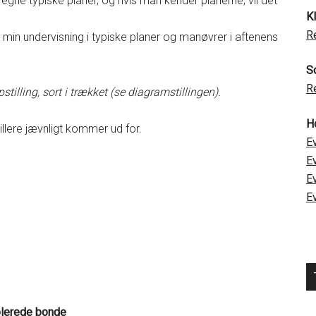
egne typiske planer, og hvis man kender planerne, vil det
K
R
 min undervisning i typiske planer og manøvrer i aftenens
S
R
tilling, sort i trækket (se diagramstillingen).
H
illere jævnligt kommer ud for.
E
E
E
E
olerede bonde