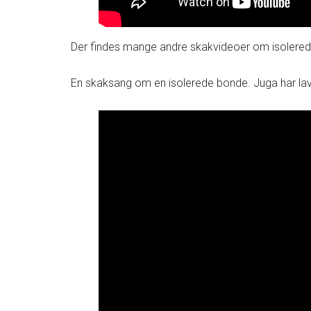
Der findes mange andre skakvideoer om isolered
En skaksang om en isolerede bonde. Juga har l