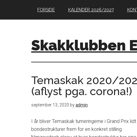
Skip
Skip
Skip
FORSIDE
KALENDER 2026/2027
KON
to
to
to
main
primary
footer
content
sidebar
Skakklubben 
Temaskak 2020/2021 
(aflyst pga. corona!)
september 13, 2020
by
admin
I år bliver Temaskak turneringerne i Grand Prix lidt
bondestrukturer frem for en konkret stilling.