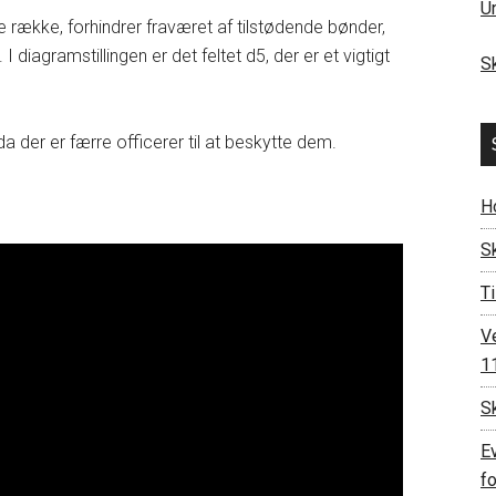
U
de række, forhindrer fraværet af tilstødende bønder,
 I diagramstillingen er det feltet d5, der er et vigtigt
S
 da der er færre officerer til at beskytte dem.
H
S
Ti
V
11
Sk
E
fo