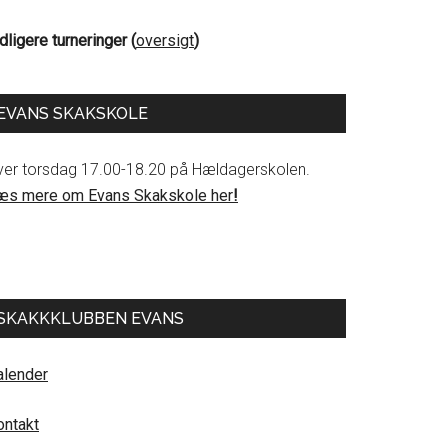
dligere turneringer (
oversigt
)
EVANS SKAKSKOLE
ver torsdag 17.00-18.20 på Hældagerskolen.
æs mere om Evans Skakskole her
!
SKAKKKLUBBEN EVANS
alender
ontakt