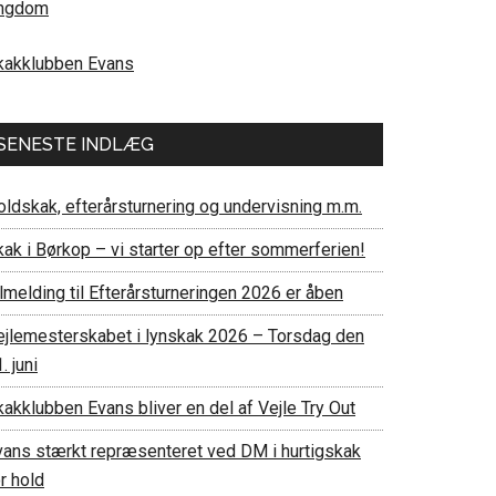
ngdom
kakklubben Evans
SENESTE INDLÆG
oldskak, efterårsturnering og undervisning m.m.
kak i Børkop – vi starter op efter sommerferien!
lmelding til Efterårsturneringen 2026 er åben
ejlemesterskabet i lynskak 2026 – Torsdag den
. juni
akklubben Evans bliver en del af Vejle Try Out
vans stærkt repræsenteret ved DM i hurtigskak
r hold