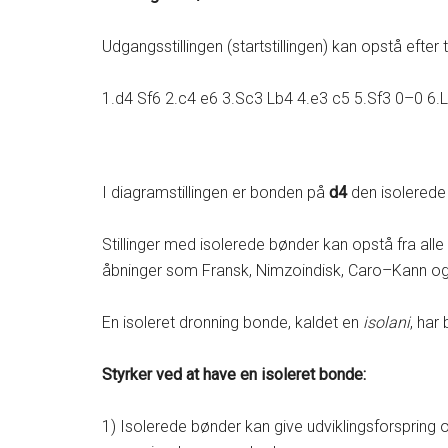
Udgangsstillingen (startstillingen) kan opstå efter
1.d4 Sf6 2.c4 e6 3.Sc3 Lb4 4.e3 c5 5.Sf3 0–0 6
I diagramstillingen er bonden på
d4
den isolerede
Stillinger med isolerede bønder kan opstå fra al
åbninger som Fransk, Nimzoindisk, Caro–Kann og
En isoleret dronning bonde, kaldet en
isolani
, har
Styrker ved at have en isoleret bonde:
1) Isolerede bønder kan give udviklingsforspring