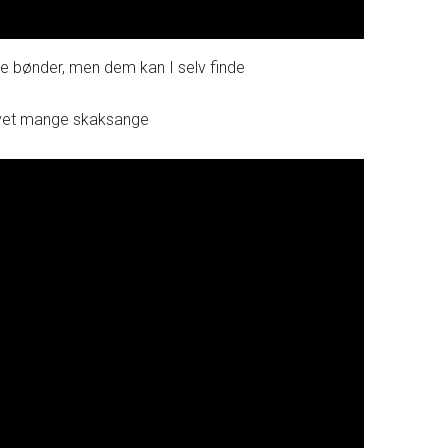
e bønder, men dem kan I selv finde
avet mange skaksange