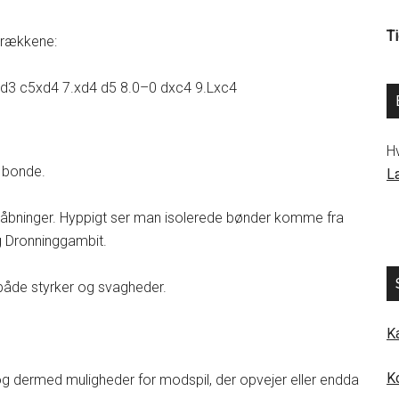
Ti
 trækkene:
.Ld3 c5xd4 7.xd4 d5 8.0–0 dxc4 9.Lxc4
H
 bonde.
L
le åbninger. Hyppigt ser man isolerede bønder komme fra
 Dronninggambit.
 både styrker og svagheder.
K
K
 og dermed muligheder for modspil, der opvejer eller endda