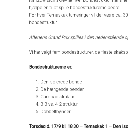
Nimzowitsch skrev at hver bondestruktur har sine 
hjælpe én til at spille bondestrukturerne bedre.
Før hver Temaskak turneringer vil der være ca. 30
bondestruktur.
Aftenens Grand Prix spilles i den nedenstående ops
Vi har valgt fem bondestrukturer, de fleste skaksp
Bondestrukturerne er:
Den isolerede bonde
De hængende bønder
Carlsbad struktur
3-3 vs. 4-2 struktur
Dobbeltbønder
Torsdag d. 17/9 kl. 18.30 – Temaskak 1 – Den is