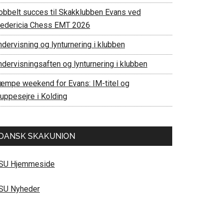
obbelt succes til Skakklubben Evans ved
redericia Chess EMT 2026
dervisning og lynturnering i klubben
ndervisningsaften og lynturnering i klubben
æmpe weekend for Evans: IM-titel og
ruppesejre i Kolding
DANSK SKAKUNION
SU Hjemmeside
SU Nyheder