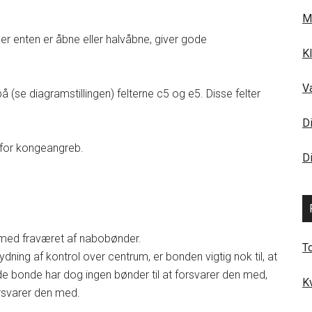
M
der enten er åbne eller halvåbne, giver gode
K
V
 (se diagramstillingen) felterne c5 og e5. Disse felter
D
 for kongeangreb.
Di
med fraværet af nabobønder.
T
ydning af kontrol over centrum, er bonden vigtig nok til, at
de bonde har dog ingen bønder til at forsvarer den med,
K
forsvarer den med.