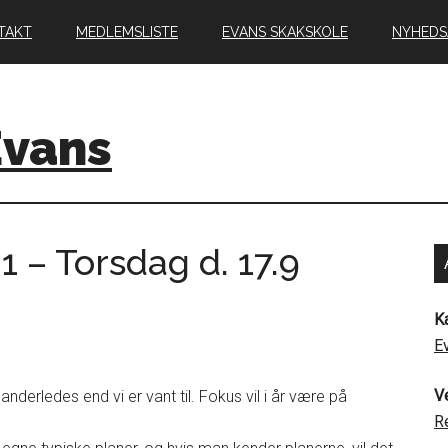
TAKT
MEDLEMSLISTE
EVANS SKAKSKOLE
NYHEDS
Evans
– Torsdag d. 17.9
K
E
V
 anderledes end vi er vant til. Fokus vil i år være på
R