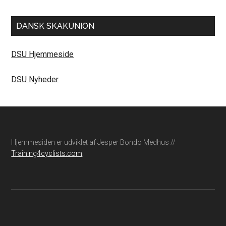
DANSK SKAKUNION
DSU Hjemmeside
DSU Nyheder
Footer
Hjemmesiden er udviklet af Jesper Bondo Medhus //
Training4cyclists.com
.