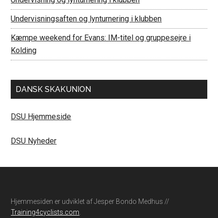
Undervisningsaften og lynturnering i klubben
Kæmpe weekend for Evans: IM-titel og gruppesejre i
Kolding
DANSK SKAKUNION
DSU Hjemmeside
DSU Nyheder
Footer
Hjemmesiden er udviklet af Jesper Bondo Medhus //
Training4cyclists.com
.