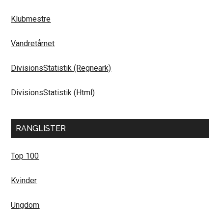
Klubmestre
Vandretårnet
DivisionsStatistik (Regneark)
DivisionsStatistik (Html)
RANGLISTER
Top 100
Kvinder
Ungdom