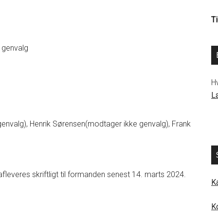
Ti
e genvalg
H
L
genvalg), Henrik Sørensen(modtager ikke genvalg), Frank
fleveres skriftligt til formanden senest 14. marts 2024.
K
K