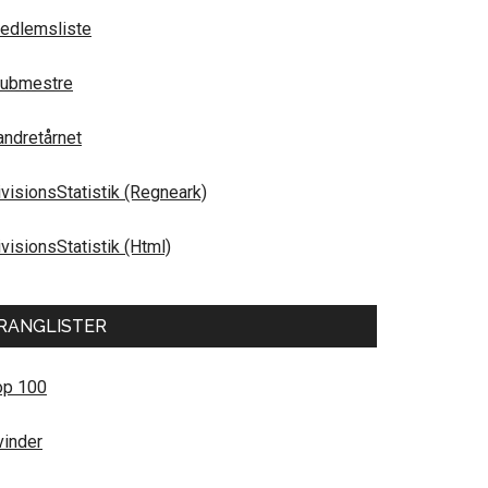
edlemsliste
lubmestre
andretårnet
ivisionsStatistik (Regneark)
visionsStatistik (Html)
RANGLISTER
op 100
vinder