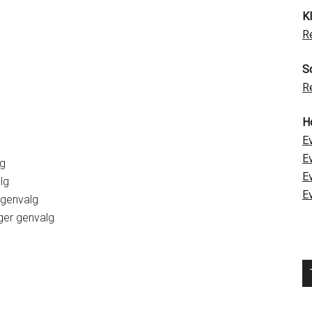
K
R
S
R
H
E
E
lg
E
lg
E
genvalg
ger genvalg