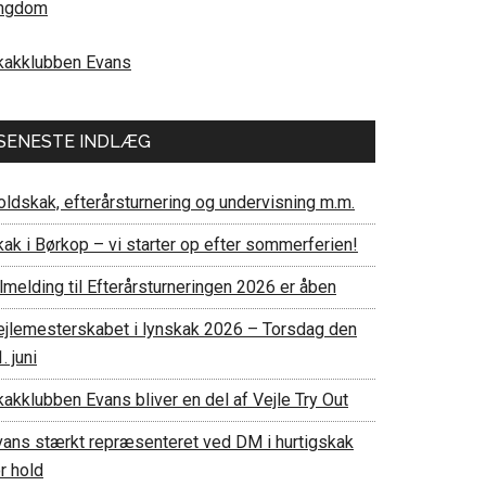
ngdom
kakklubben Evans
SENESTE INDLÆG
oldskak, efterårsturnering og undervisning m.m.
kak i Børkop – vi starter op efter sommerferien!
lmelding til Efterårsturneringen 2026 er åben
ejlemesterskabet i lynskak 2026 – Torsdag den
. juni
akklubben Evans bliver en del af Vejle Try Out
vans stærkt repræsenteret ved DM i hurtigskak
r hold