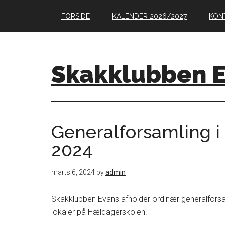
Skip
Skip
Skip
FORSIDE
KALENDER 2026/2027
KON
to
to
to
main
primary
footer
content
sidebar
Skakklubben 
Generalforsamling 
2024
marts 6, 2024
by
admin
Skakklubben Evans afholder ordinær generalforsam
lokaler på Hældagerskolen.