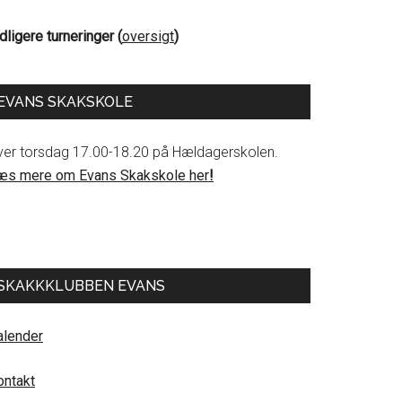
dligere turneringer (
oversigt
)
EVANS SKAKSKOLE
ver torsdag 17.00-18.20 på Hældagerskolen.
æs mere om Evans Skakskole her
!
SKAKKKLUBBEN EVANS
alender
ontakt