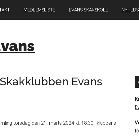
TAKT
MEDLEMSLISTE
EVANS SKAKSKOLE
NYHEDS
Evans
i Skakklubben Evans
K
E
V
ling torsdag den 21. marts 2024 kl. 18:30 i klubbens
R