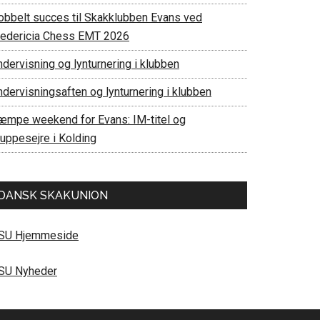
obbelt succes til Skakklubben Evans ved
redericia Chess EMT 2026
dervisning og lynturnering i klubben
ndervisningsaften og lynturnering i klubben
æmpe weekend for Evans: IM-titel og
ruppesejre i Kolding
DANSK SKAKUNION
SU Hjemmeside
SU Nyheder