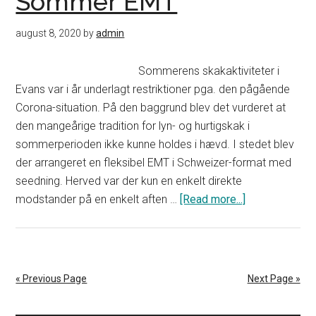
Sommer EMT
august 8, 2020
by
admin
Sommerens skakaktiviteter i
Evans var i år underlagt restriktioner pga. den pågående
Corona-situation. På den baggrund blev det vurderet at
den mangeårige tradition for lyn- og hurtigskak i
sommerperioden ikke kunne holdes i hævd. I stedet blev
der arrangeret en fleksibel EMT i Schweizer-format med
seedning. Herved var der kun en enkelt direkte
modstander på en enkelt aften …
[Read more...]
about
Flot
afslutning
på
Vejle
« Previous Page
Next Page »
Sommer
EMT