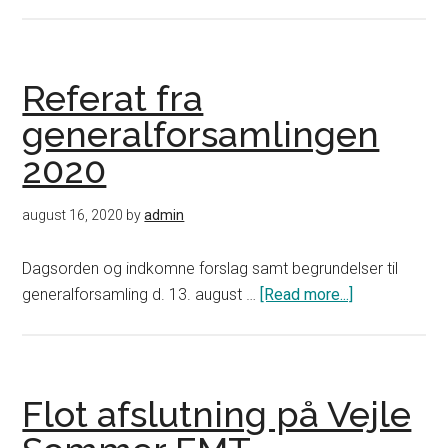
1.
Runde
af
Vejleturneringen
Referat fra
generalforsamlingen
2020
august 16, 2020
by
admin
Dagsorden og indkomne forslag samt begrundelser til
generalforsamling d. 13. august …
[Read more...]
about
Referat
fra
generalforsa
2020
Flot afslutning på Vejle