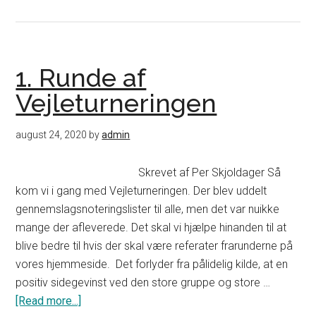
2.
Runde
af
Vejleturneringen
1. Runde af
Vejleturneringen
august 24, 2020
by
admin
Skrevet af Per Skjoldager Så
kom vi i gang med Vejleturneringen. Der blev uddelt
gennemslagsnoteringslister til alle, men det var nuikke
mange der afleverede. Det skal vi hjælpe hinanden til at
blive bedre til hvis der skal være referater frarunderne på
vores hjemmeside. Det forlyder fra pålidelig kilde, at en
positiv sidegevinst ved den store gruppe og store …
[Read more...]
about