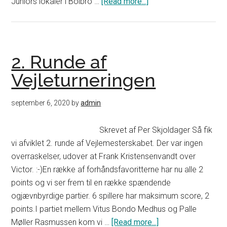
Juniors lokaler i Bolbro …
[Read more...]
about
Vitus
bedste
dansker
til
2. Runde af
online
Vejleturneringen
ungdoms-
EM
september 6, 2020
by
admin
Skrevet af Per Skjoldager Så fik
vi afviklet 2. runde af Vejlemesterskabet. Der var ingen
overraskelser, udover at Frank Kristensenvandt over
Victor. :-)En række af forhåndsfavoritterne har nu alle 2
points og vi ser frem til en række spændende
ogjævnbyrdige partier. 6 spillere har maksimum score, 2
points.I partiet mellem Vitus Bondo Medhus og Palle
Møller Rasmussen kom vi …
[Read more...]
about