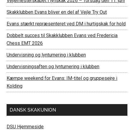
Vejlemesterskabet i lynskak 2026 – Torsdag den 11. juni
Skakklubben Evans bliver en del af Vejle Try Out
Evans stærkt repræsenteret ved DM i hurtigskak for hold
Dobbelt succes til Skakklubben Evans ved Fredericia
Chess EMT 2026
Undervisning og lynturnering i klubben
Undervisningsaften og lynturnering i klubben
Kæmpe weekend for Evans: IM-titel og gruppesejre i
Kolding
DANSK SKAKUNION
DSU Hjemmeside