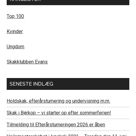
Top 100
Kvinder
Ungdom
Skakklubben Evans
SENESTE INDLÆG
Holdskak, efterårsturnering og undervisning m.m.
Skak i Børkop – vi starter op efter sommerferien!
Tilmelding til Efterårsturneringen 2026 er åben